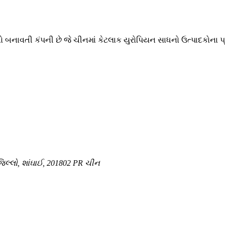
બનાવતી કંપની છે જે ચીનમાં કેટલાક યુરોપિયન સાધનો ઉત્પાદકોના પ્ર
જિલ્લો, શાંઘાઈ, 201802 PR ચીન