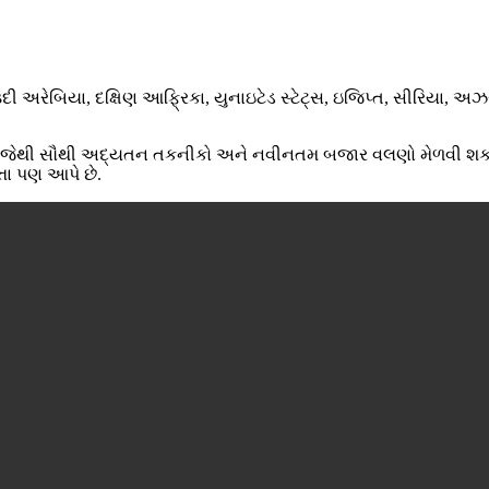
સાઉદી અરેબિયા, દક્ષિણ આફ્રિકા, યુનાઇટેડ સ્ટેટ્સ, ઇજિપ્ત, સીરિયા, 
છે - જેથી સૌથી અદ્યતન તકનીકો અને નવીનતમ બજાર વલણો મેળવી શકાય
તા પણ આપે છે.