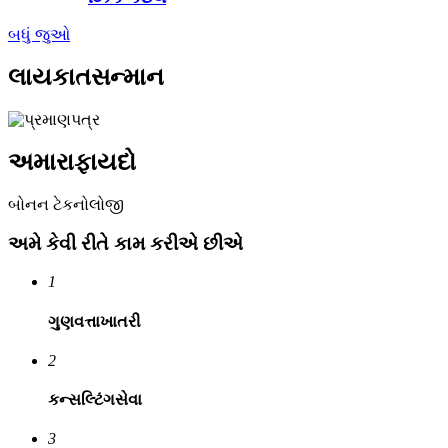
બધું જુઓ
લાયકાત
સન્માન
અમારા
ફાયદો
બોનન ટેકનોલોજી
અમે કેવી રીતે કામ કરીએ છીએ
1
ગુણવત્તા
ખાતરી
2
કન્સલ્ટિંગ
સેવા
3