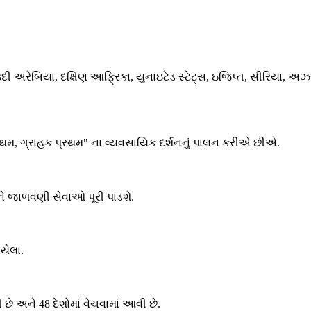
સાઉદી અરેબિયા, દક્ષિણ આફ્રિકા, યુનાઇટેડ સ્ટેટ્સ, ઇજિપ્ત, સીરિયા, 
 પ્રથમ, ગ્રાહક પ્રથમ" ના વ્યવસાયિક દર્શનનું પાલન કરીએ છીએ.
ને જાળવણી સેવાઓ પૂરી પાડશે.
યેલા.
ે અને 48 દેશોમાં વેચવામાં આવી છે.