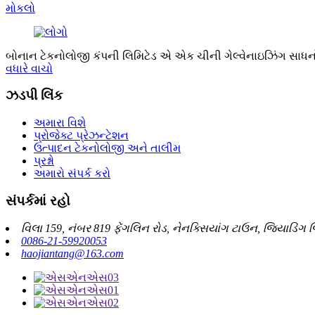
મોકલો
બોનાન ટેકનોલોજી કંપની લિમિટેડ એ એક ચીની ગેલ્વેનાઇઝિંગ સાધનો 
વધારે વાચો
ઝડપી લિંક
અમારા વિશે
પ્રોજેક્ટ પ્રેઝન્ટેશન
ઉત્પાદન ટેકનોલોજી અને તાલીમ
પ્રશ્નો
અમારો સંપર્ક કરો
સંપર્કમાં રહો
વિલા 159, નંબર 819 ફેંગલિન રોડ, નેનક્સિયાંગ ટાઉન, જિયાડિંગ 
0086-21-59920053
haojiantang@163.com