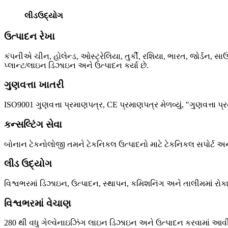
લીડ
ઉદ્યોગ
ઉત્પાદન રેખા
કંપનીએ ચીન, હોલેન્ડ, ઓસ્ટ્રેલિયા, તુર્કી, રશિયા, ભારત, જોર્ડન, 
પ્લાન્ટ/લાઇન ડિઝાઇન અને ઉત્પાદન કર્યા છે.
ગુણવત્તા ખાતરી
ISO9001 ગુણવત્તા પ્રમાણપત્ર, CE પ્રમાણપત્ર મેળવ્યું, "ગુણવત્તા
કન્સલ્ટિંગ સેવા
બોનાન ટેકનોલોજી તમને ટેકનિકલ ઉત્પાદનો માટે ટેકનિકલ સપોર્ટ અ
લીડ ઉદ્યોગ
વિશ્વભરમાં ડિઝાઇન, ઉત્પાદન, સ્થાપન, કમિશનિંગ અને તાલીમમાં રોકા
વિશ્વભરમાં વેચાણ
280 થી વધુ ગેલ્વેનાઇઝિંગ લાઇન ડિઝાઇન અને ઉત્પાદન કરવામાં આવી છ