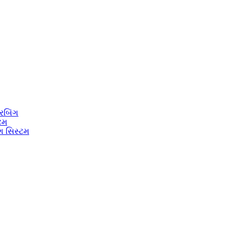
રબિંગ
્ટમ
ંગ સિસ્ટમ