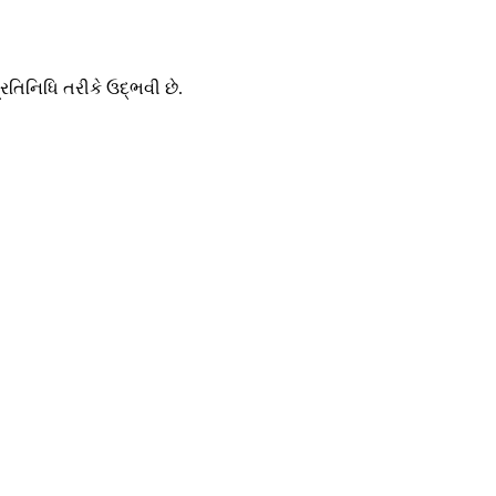
તિનિધિ તરીકે ઉદ્ભવી છે.