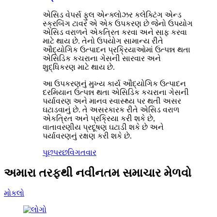
એસિડ વેપર્સ ફુલ એન્ક્લોઝર કલેક્ટિંગ એન્ડ
સ્ક્રબિંગ ટાવર એ એક ઉપકરણ છે જેનો ઉપયોગ
એસિડ વરાળને એકત્રિત કરવા અને સાફ કરવા
માટે થાય છે. તેનો ઉપયોગ સામાન્ય રીતે
ઔદ્યોગિક ઉત્પાદન પ્રક્રિયાઓમાં ઉત્પન્ન થતા
એસિડિક કચરાના ગેસની સારવાર અને
શુદ્ધિકરણ માટે થાય છે.
આ ઉપકરણનું મુખ્ય કાર્ય ઔદ્યોગિક ઉત્પાદન
દરમિયાન ઉત્પન્ન થતા એસિડિક કચરાના ગેસની
પર્યાવરણ અને માનવ સ્વાસ્થ્ય પર થતી અસર
ઘટાડવાનું છે. તે અસરકારક રીતે એસિડ વરાળ
એકત્રિત અને પ્રક્રિયા કરી શકે છે,
વાતાવરણીય પ્રદૂષણ ઘટાડી શકે છે અને
પર્યાવરણનું રક્ષણ કરી શકે છે.
પૂછપરછ
વિગતવાર
અમારા તરફથી નવીનતમ સમાચાર મેળવો
મોકલો