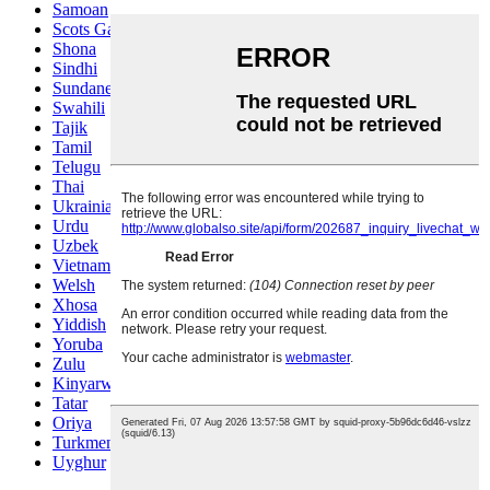
Samoan
Scots Gaelic
Shona
Sindhi
Sundanese
Swahili
Tajik
Tamil
Telugu
Thai
Ukrainian
Urdu
Uzbek
Vietnamese
Welsh
Xhosa
Yiddish
Yoruba
Zulu
Kinyarwanda
Tatar
Oriya
Turkmen
Uyghur