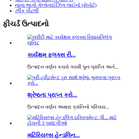
નાના ભાગો ગેલ્વેનાઈઝિંગ લાઈનો (રોબોર્ટ)
ઝીંક કીટલી
ફીચર્ડ ઉત્પાદનો
કાર્યક્ષમ ફ્લક્સ રી...
ઉત્પાદન વર્ણન કચરો ગરમી પુનઃપ્રાપ્તિ અને...
શ્રેષ્ઠતા પ્રાપ્ત કરો...
ઉત્પાદન વર્ણન અમારા ક્રાંતિનો પરિચય...
મટિરિયલ્સ હેન્ડલિન...