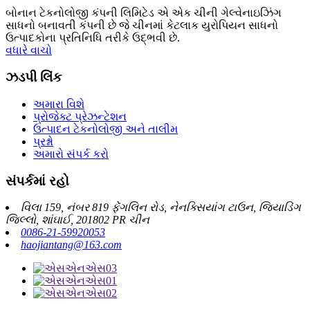
બોનાન ટેકનોલોજી કંપની લિમિટેડ એ એક ચીની ગેલ્વેનાઇઝિંગ
સાધનો બનાવતી કંપની છે જે ચીનમાં કેટલાક યુરોપિયન સાધનો
ઉત્પાદકોના પ્રતિનિધિ તરીકે ઉદ્ભવી છે.
વધારે વાચો
ઝડપી લિંક
અમારા વિશે
પ્રોજેક્ટ પ્રેઝન્ટેશન
ઉત્પાદન ટેકનોલોજી અને તાલીમ
પ્રશ્નો
અમારો સંપર્ક કરો
સંપર્કમાં રહો
વિલા 159, નંબર 819 ફેંગલિન રોડ, નેનક્સિયાંગ ટાઉન, જિયાડિંગ
જિલ્લો, શાંઘાઈ, 201802 PR ચીન
0086-21-59920053
haojiantang@163.com