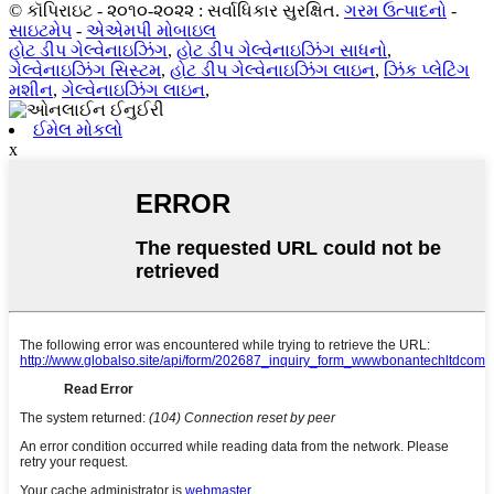
© કૉપિરાઇટ - ૨૦૧૦-૨૦૨૨ : સર્વાધિકાર સુરક્ષિત.
ગરમ ઉત્પાદનો
-
સાઇટમેપ
-
એએમપી મોબાઇલ
હોટ ડીપ ગેલ્વેનાઇઝિંગ
,
હોટ ડીપ ગેલ્વેનાઇઝિંગ સાધનો
,
ગેલ્વેનાઇઝિંગ સિસ્ટમ
,
હોટ ડીપ ગેલ્વેનાઇઝિંગ લાઇન
,
ઝિંક પ્લેટિંગ
મશીન
,
ગેલ્વેનાઇઝિંગ લાઇન
,
ઈમેલ મોકલો
x