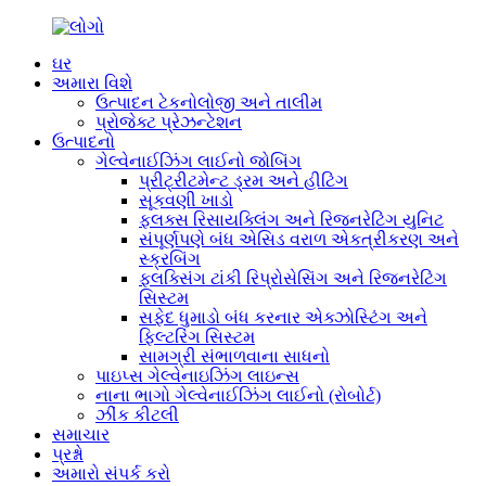
ઘર
અમારા વિશે
ઉત્પાદન ટેકનોલોજી અને તાલીમ
પ્રોજેક્ટ પ્રેઝન્ટેશન
ઉત્પાદનો
ગેલ્વેનાઈઝિંગ લાઈનો જોબિંગ
પ્રીટ્રીટમેન્ટ ડ્રમ અને હીટિંગ
સૂકવણી ખાડો
ફ્લક્સ રિસાયક્લિંગ અને રિજનરેટિંગ યુનિટ
સંપૂર્ણપણે બંધ એસિડ વરાળ એકત્રીકરણ અને
સ્ક્રબિંગ
ફ્લક્સિંગ ટાંકી રિપ્રોસેસિંગ અને રિજનરેટિંગ
સિસ્ટમ
સફેદ ધુમાડો બંધ કરનાર એક્ઝોસ્ટિંગ અને
ફિલ્ટરિંગ સિસ્ટમ
સામગ્રી સંભાળવાના સાધનો
પાઇપ્સ ગેલ્વેનાઇઝિંગ લાઇન્સ
નાના ભાગો ગેલ્વેનાઈઝિંગ લાઈનો (રોબોર્ટ)
ઝીંક કીટલી
સમાચાર
પ્રશ્નો
અમારો સંપર્ક કરો